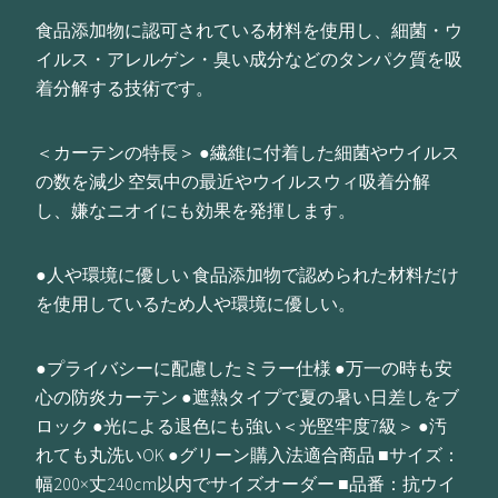
食品添加物に認可されている材料を使用し、細菌・ウ
イルス・アレルゲン・臭い成分などのタンパク質を吸
着分解する技術です。
＜カーテンの特長＞ ●繊維に付着した細菌やウイルス
の数を減少 空気中の最近やウイルスウィ吸着分解
し、嫌なニオイにも効果を発揮します。
●人や環境に優しい 食品添加物で認められた材料だけ
を使用しているため人や環境に優しい。
●プライバシーに配慮したミラー仕様 ●万一の時も安
心の防炎カーテン ●遮熱タイプで夏の暑い日差しをブ
ロック ●光による退色にも強い＜光堅牢度7級＞ ●汚
れても丸洗いOK ●グリーン購入法適合商品 ■サイズ：
幅200×丈240cm以内でサイズオーダー ■品番：抗ウイ