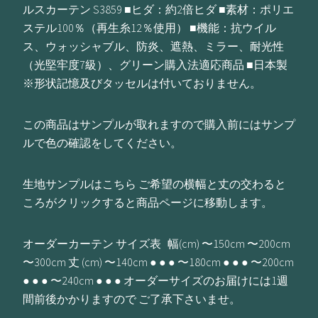
ルスカーテン S3859 ■ヒダ：約2倍ヒダ ■素材：ポリエ
ステル100％（再生糸12％使用） ■機能：抗ウイル
ス、ウォッシャブル、防炎、遮熱、ミラー、耐光性
（光堅牢度7級）、グリーン購入法適応商品 ■日本製
※形状記憶及びタッセルは付いておりません。
この商品はサンプルが取れますので購入前にはサンプ
ルで色の確認をしてください。
生地サンプルはこちら ご希望の横幅と丈の交わると
ころがクリックすると商品ページに移動します。
オーダーカーテン サイズ表 幅(cm) 〜150cm 〜200cm
〜300cm 丈 (cm) 〜140cm ● ● ● 〜180cm ● ● ● 〜200cm
● ● ● 〜240cm ● ● ● オーダーサイズのお届けには1週
間前後かかりますので ご了承下さいませ。