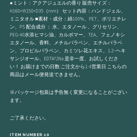
●ミント：アクアジュエルの香り 販売サイズ：
H160×W150×D35（mm） セット内容：ハンドジェル、
ミニタオル ■素材・成分：綿100%、PET、ポリエチレ
ン、PS 配合成分 ： 水、エタノール 、グリセリン、
PEG-40水添ヒマシ油、カルボマー、TEA、フェノキシ
エタノール、香料、メチルパラベン、エチルパラベ
ン、プロピルパラベン、カミツレ花エキス、1.2−ヘキ
サンジオール、EDTA?2Na 是非一度、お試しくださ
い！ お届けまでの日数:ご注文から1-4営業日 こちらの
商品はメール便発送できません。
※パッケージ包装は予告無く変更になることがござい
ます。
ご了承ください。
ITEM NUMBER 10