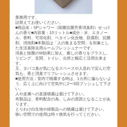
業務用です。
詰替えてお使いください。
■商品名：SPシャワー（除菌抗菌芳香消臭剤）せっけ
んの香り■内容量：10リットル■成分：水、エタノー
ル、香料、可溶化剤、ベタイン化合物、防腐剤、抗菌
剤、消泡剤■本製品は「人の集まる空間」を対象とし
た生活臭除去用ルームフレッシュナーです。
消臭と除菌のW効果に加え、癒しの香りをプラスし、
リビング、玄関、トイレ、台所と幅広く活用出来ま
す。
又、タバコ臭が気になるスペースや人息れで淀んだ空
気も、香と消臭でリフレッシュさせます。
■使用方法：室内で噴霧する時は、1カ所に偏らないよ
う、広く上に向けて空気中に2〜3回プッシュして下さ
い。
人や皮膚への直接噴霧は避けて下さい。
布製品は、香料配合の為、しみの原因となることがあ
ります。
とりわけ白生地や綿製品への噴霧は避けて下さい。
狭い空間での使用は時々換気を行ってください。